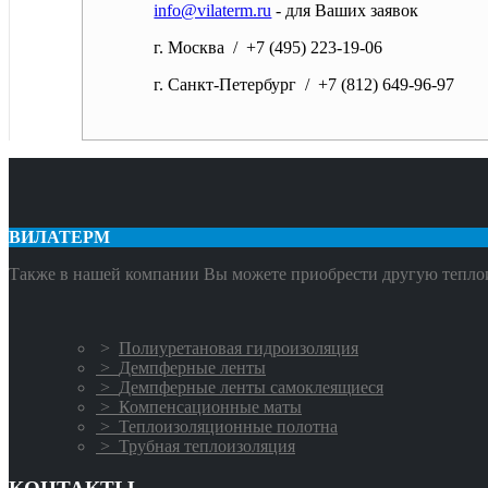
info@vilaterm.ru
- для Ваших заявок
г. Москва / +7 (495) 223-19-06
г. Санкт-Петербург / +7 (812) 649-96-97
ВИЛАТЕРМ
Также в нашей компании Вы можете приобрести другую теплои
>
Полиуретановая гидроизоляция
>
Демпферные ленты
>
Демпферные ленты самоклеящиеся
>
Компенсационные маты
>
Теплоизоляционные полотна
>
Трубная теплоизоляция