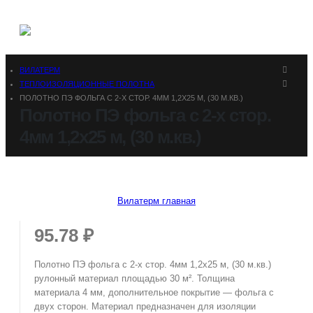
ВИЛАТЕРМ
ТЕПЛОИЗОЛЯЦИОННЫЕ ПОЛОТНА
ПОЛОТНО ПЭ ФОЛЬГА С 2-Х СТОР. 4ММ 1,2Х25 М, (30 М.КВ.)
Полотно ПЭ фольга с 2-х стор.
4мм 1,2х25 м, (30 м.кв.)
Вилатерм главная
95.78
₽
Полотно ПЭ фольга с 2-х стор. 4мм 1,2х25 м, (30 м.кв.)
рулонный материал площадью 30 м². Толщина
материала 4 мм, дополнительное покрытие — фольга с
двух сторон. Материал предназначен для изоляции